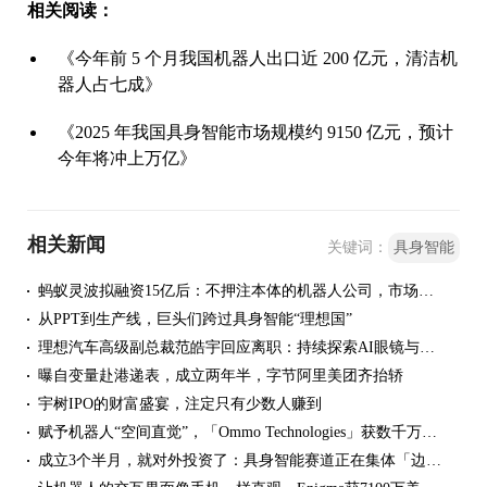
相关阅读：
《今年前 5 个月我国机器人出口近 200 亿元，清洁机
器人占七成》
《2025 年我国具身智能市场规模约 9150 亿元，预计
今年将冲上万亿》
相关新闻
关键词：
具身智能
蚂蚁灵波拟融资15亿后：不押注本体的机器人公司，市场在为什么定价？
从PPT到生产线，巨头们跨过具身智能“理想国”
理想汽车高级副总裁范皓宇回应离职：持续探索AI眼镜与具身智能
曝自变量赴港递表，成立两年半，字节阿里美团齐抬轿
宇树IPO的财富盛宴，注定只有少数人赚到
赋予机器人“空间直觉”，「Ommo Technologies」获数千万美元A轮融资｜36氪首发
成立3个半月，就对外投资了：具身智能赛道正在集体「边融边投」