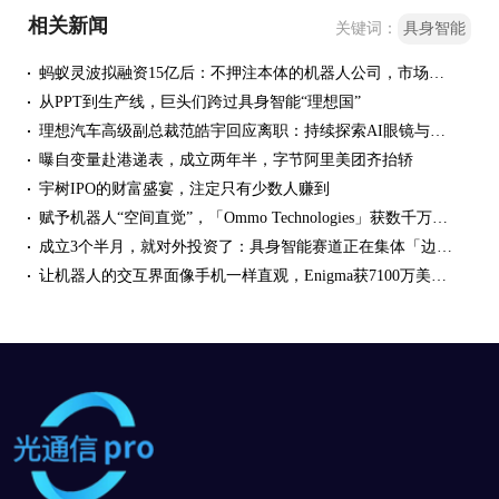
相关新闻
关键词：
具身智能
蚂蚁灵波拟融资15亿后：不押注本体的机器人公司，市场在为什么定价？
从PPT到生产线，巨头们跨过具身智能“理想国”
理想汽车高级副总裁范皓宇回应离职：持续探索AI眼镜与具身智能
曝自变量赴港递表，成立两年半，字节阿里美团齐抬轿
宇树IPO的财富盛宴，注定只有少数人赚到
赋予机器人“空间直觉”，「Ommo Technologies」获数千万美元A轮融资｜36氪首发
成立3个半月，就对外投资了：具身智能赛道正在集体「边融边投」
让机器人的交互界面像手机一样直观，Enigma获7100万美元种子融资