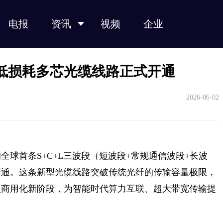
电报
资讯
视频
企业
光纤光缆
光模块
光芯片
光器件
产业链
低损耗多芯光缆线路正式开通
2026-06-02
球首条S+C+L三波段（短波段+常规通信波段+长波
开通。这条新型光缆线路突破传统光纤的传输容量极限，
入商用化新阶段，为智能时代算力互联、超大带宽传输提