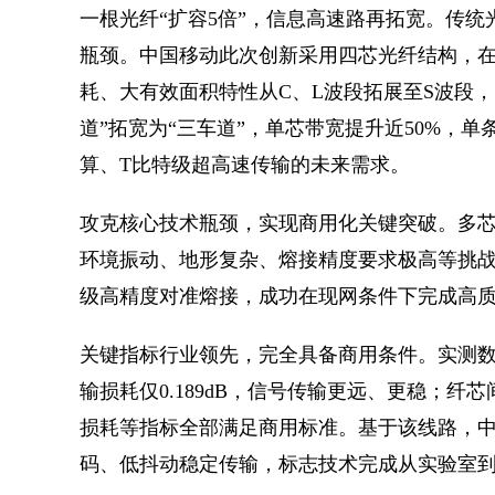
一根光纤“扩容5倍”，信息高速路再拓宽。传
瓶颈。中国移动此次创新采用四芯光纤结构，在
耗、大有效面积特性从C、L波段拓展至S波段，
道”拓宽为“三车道”，单芯带宽提升近50%，
算、T比特级超高速传输的未来需求。
攻克核心技术瓶颈，实现商用化关键突破。多
环境振动、地形复杂、熔接精度要求极高等挑
级高精度对准熔接，成功在现网条件下完成高
关键指标行业领先，完全具备商用条件。实测
输损耗仅0.189dB，信号传输更远、更稳；纤芯间
损耗等指标全部满足商用标准。基于该线路，中
码、低抖动稳定传输，标志技术完成从实验室