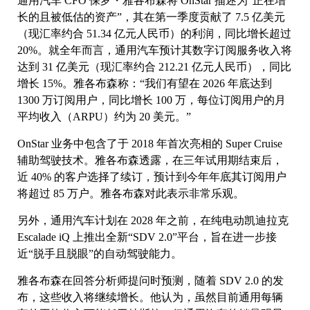
通用汽车 CFO 保罗・雅各布森将 OnStar 描述为“正在增
长的且被低估的资产”，其在第一季度贡献了 7.5 亿美元
（现汇率约合 51.34 亿元人民币）的利润，同比增长超过
20%。就全年而言，通用汽车预计其数字订阅服务收入将
达到 31 亿美元（现汇率约合 212.21 亿元人民币），同比
增长 15%。雅各布森称：“我们有望在 2026 年底达到
1300 万订阅用户，同比增长 100 万，每位订阅用户的月
平均收入（ARPU）约为 20 美元。”
OnStar 业务中包含了于 2018 年首次亮相的 Super Cruise
辅助驾驶技术。雅各布森透露，在三年试用期结束后，
近 40% 的客户选择了续订，预计到今年年底其订阅用户
将超过 85 万户。雅各布森对此表示非常乐观。
另外，通用汽车计划在 2028 年之前，在纯电动凯迪拉克
Escalade iQ 上推出全新“SDV 2.0”平台，旨在进一步接
近“脱手且脱眼”的自动驾驶能力。
雅各布森在回答分析师提问时预测，随着 SDV 2.0 的发
布，这些收入将继续增长。他认为，虽然目前通用每辆