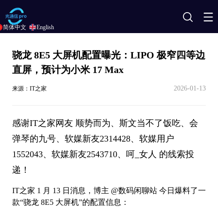
搜
简体中文
English
索
骁龙 8E5 大屏机配置曝光：LIPO 极窄四等边
直屏，预计为小米 17 Max
2026-01-13
来源：IT之家
感谢IT之家网友 顺势而为、斯文当不了饭吃、会
弹琴的九号、软媒新友2314428、软媒用户
1552043、软媒新友2543710、呵_女人 的线索投
递！
IT之家 1 月 13 日消息，博主 @数码闲聊站 今日爆料了一
款“骁龙 8E5 大屏机”的配置信息：