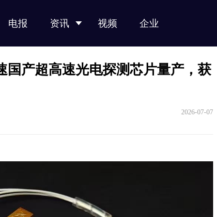
电报
资讯
视频
企业
光纤光缆
光模块
光芯片
光器件
产业链
加速国产超高速光电探测芯片量产，获
2026-07-07