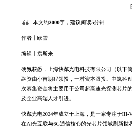
本文约
2000
字，建议阅读
5
分钟
作者丨欧雪
编辑丨袁斯来
硬氪获悉，上海快粼光电科技有限公司（以下简
融资由小苗朗程领投，一村资本跟投。中岚科
次募集资金将主要用于公司超高速光探测芯片
及企业高端人才引进。
快粼光电2024年成立于上海，是一家专注于II
在AI光互联与6G通信核心的光芯片领域刷新