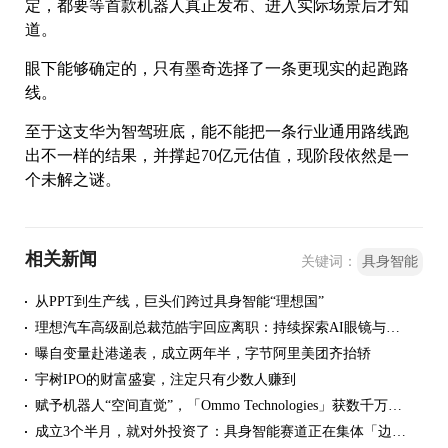
定，都要等首款机器人真正发布、进入实际场景后才知
道。
眼下能够确定的，只有墨奇选择了一条更现实的起跑路
线。
至于这支华为智驾班底，能不能把一条行业通用路线跑
出不一样的结果，并撑起70亿元估值，现阶段依然是一
个未解之谜。
相关新闻
关键词：
具身智能
从PPT到生产线，巨头们跨过具身智能“理想国”
理想汽车高级副总裁范皓宇回应离职：持续探索AI眼镜与具身智能
曝自变量赴港递表，成立两年半，字节阿里美团齐抬轿
宇树IPO的财富盛宴，注定只有少数人赚到
赋予机器人“空间直觉”，「Ommo Technologies」获数千万美元A轮融资｜36氪首发
成立3个半月，就对外投资了：具身智能赛道正在集体「边融边投」