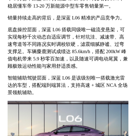
稳居懂车帝 13-20 万新能源中型车零售销量第一。
销量持续走高的背后，是深蓝 L06 精准的产品竞争力。
底盘操控层面，深蓝 L06 搭载同级唯一磁流变悬架，可
实现每秒千次动态自适应调节，针对坑洼、减速带、高
速弯道等不同路况实时调校软硬，滤震细腻静谧、过弯
支撑足。车辆麋鹿测试成绩达 85.6km/h，搭配 200kW 峰
值电机带来 5.9 秒零百加速，以及随速可调电动尾翼，兼
顾极致运动性能与家用舒适质感。
智能辅助驾驶层面，深蓝 L06 是该级别唯一搭载激光雷
达的车型，搭配端到端算法，支持高速 + 城区 NCA 全场
景领航辅助。