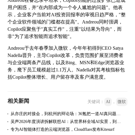
Andreou在备忘录中坦承，Copilot功能的过度扩张已造成
用户困惑，并"在内部成为一个令人尴尬的问题"。他表
示，企业客户当前对AI投资回报率的审视日趋严格，"整
个企业软件领域的门槛都在提高"。Andreou同时强调，
Copilot应聚焦于"真实工作"，注重"以结果为导向"，而
非"为了追求智能而追求智能"。
Andreou于去年春季加入微软，今年年初得到CEO Satya
Nadella晋升，主导Copilot改革，负责范围扩展至消费者
与企业端两条产品线，以及Bing、MSN和Edge浏览器业
务，麾下员工规模超过1.1万人。Nadella对其考核指标包
括Copilot整体增长、用户留存率及客户满意度。
相关新闻
关键词：
AI
，
微软
从亦庄的对接会，到杭州的辩论场：36氪把一道AI真问题交给了年轻人
吴声2026年度演讲拆解联想AI：从世界杯全域AI实景，到个人超级智能体
专为AI智能体打造的云端浏览器，Cloudflare发布Kitesurf