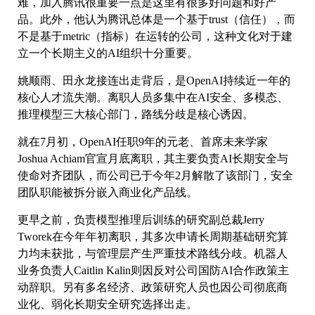
难，加入腾讯很重要一点是这里有很多好问题和好产
品。此外，他认为腾讯总体是一个基于trust（信任），而
不是基于metric（指标）在运转的公司，这种文化对于建
立一个长期主义的AI组织十分重要。
姚顺雨、田永龙接连出走背后，是OpenAI持续近一年的
核心人才流失潮。离职人员多集中在AI安全、多模态、
推理模型三大核心部门，路线分歧是核心诱因。
就在7月初，OpenAI任职9年的元老、首席未来学家
Joshua Achiam官宣月底离职，其主要负责AI长期安全与
使命对齐团队，而公司已于今年2月解散了该部门，安全
团队职能被拆分嵌入商业化产品线。
更早之前，负责模型推理后训练的研究副总裁Jerry
Tworek在今年年初离职，其多次申请长周期基础研究算
力均未获批，与管理层产生严重技术路线分歧。机器人
业务负责人Caitlin Kalin则因反对公司国防AI合作政策主
动辞职。另有多名经济、政策研究人员也因公司彻底商
业化、弱化长期安全研究选择出走。