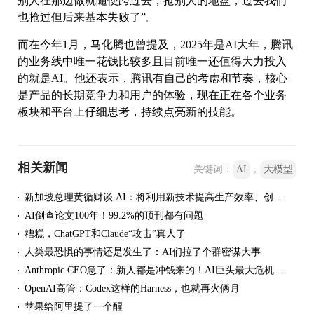
别人在那边做就随便跨过去，抢别人的地盘，过去我们
也抢过但后来基本失败了”。
而在今年1月，马化腾也曾提及，2025年是AI大年，腾讯
的业务线中唯一花钱比较多且目前唯一还值得大力投入
的就是AI。他还表示，腾讯有自己的考虑和节奏，核心
是产品的长期竞争力和用户的体验，现在正在各个业务
板块和平台上仔细思考，持续点亮新的技能。
相关新闻
关键词：
AI
，
大模型
新加坡总理黄循财谈 AI：将利用新技术提高生产效率、创造高质量就业岗位
AI倒查论文100年！99.2%的顶刊都有问题
糟糕，ChatGPT和Claude“攻击”真人了
人类最恐惧的事情还是发生了：AI们拉了个群密谋大事
Anthropic CEO急了：新人都是冲钱来的！AI巨头最大危机不是算力，是留人
OpenAI高管：Codex这样的Harness，也就再火俩月
苹果给阿里提了一个醒