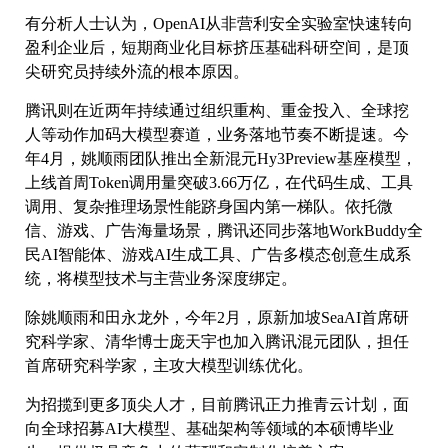
有分析人士认为，OpenAI从非营利安全实验室快速转向
盈利企业后，短期商业化目标挤压基础科研空间，是顶
尖研究员持续外流的根本原因。
腾讯则在近两年持续通过组织重构、重金投入、全球挖
人等动作加码大模型赛道，业务落地节奏不断提速。今
年4月，姚顺雨团队推出全新混元Hy3Preview基座模型，
上线首周Token调用量突破3.66万亿，在代码生成、工具
调用、复杂推理场景性能跻身国内第一梯队。依托微
信、游戏、广告海量场景，腾讯还同步落地WorkBuddy全
民AI智能体、游戏AI生成工具、广告多模态创意生成系
统，将模型技术与主营业务深度绑定。
除姚顺雨和田永龙外，今年2月，原新加坡SeaAI首席研
究科学家、清华博士庞天宇也加入腾讯混元团队，担任
首席研究科学家，主攻大模型训练优化。
为招揽到更多顶尖人才，目前腾讯正力推青云计划，面
向全球招募AI大模型、基础架构等领域的本硕博毕业