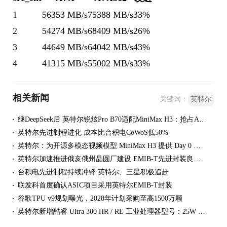
1
56353 MB/s
75388 MB/s
33%
2
54274 MB/s
68409 MB/s
26%
3
44649 MB/s
64042 MB/s
43%
4
41315 MB/s
55002 MB/s
33%
相关新闻
关键词：
英特尔
继DeepSeek后 英特尔锐炫Pro B70适配MiniMax H3：抢占AI视频商机
英特尔先进制程进化 成本比台积电CoWoS低50%
英特尔：为开源多模态视频模型 MiniMax H3 提供 Day 0 支持，实现基于多卡 GPU 的部署方案
英特尔加速推进俄亥俄州晶圆厂建设 EMIB-T先进封装良率接近90%
台积电先进制程持续冲锋 英特尔、三星积极追赶
联发科首度确认ASIC项目采用英特尔EMIB-T封装
谷歌TPU v9规划曝光，2028年计划采购至高1500万颗
英特尔新增酷睿 Ultra 300 HR / RE 工业处理器型号：25W 宽温域，最长提供 10 年供货保障