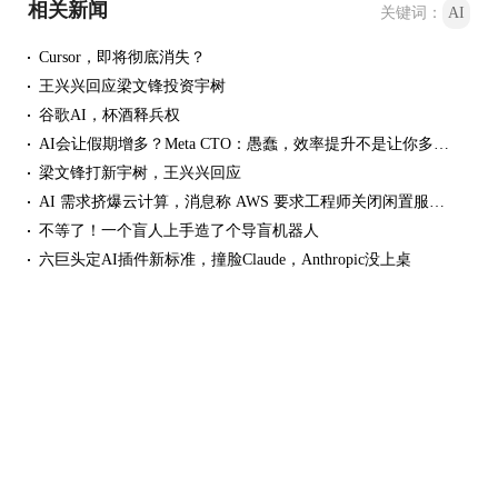
相关新闻
关键词：
AI
Cursor，即将彻底消失？
王兴兴回应梁文锋投资宇树
谷歌AI，杯酒释兵权
AI会让假期增多？Meta CTO：愚蠢，效率提升不是让你多休息的
梁文锋打新宇树，王兴兴回应
AI 需求挤爆云计算，消息称 AWS 要求工程师关闭闲置服务器减少资源浪费
不等了！一个盲人上手造了个导盲机器人
六巨头定AI插件新标准，撞脸Claude，Anthropic没上桌