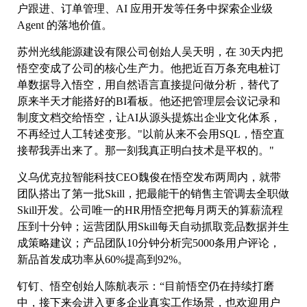
户跟进、订单管理、AI 应用开发等任务中探索企业级
Agent 的落地价值。
苏州光线能源建设有限公司创始人吴天明，在 30天内把
悟空变成了公司的核心生产力。他把近百万条充电桩订
单数据导入悟空，用自然语言直接提问做分析，替代了
原来半天才能搭好的BI看板。他还把管理层会议记录和
制度文档交给悟空，让AI从源头提炼出企业文化体系，
不再经过人工转述变形。"以前从来不会用SQL，悟空直
接帮我弄出来了。那一刻我真正明白技术是平权的。"
义乌优克拉智能科技CEO魏俊在悟空发布两周内，就带
团队搭出了第一批Skill，把最能干的销售主管调去全职做
Skill开发。公司唯一的HR用悟空把每月两天的算薪流程
压到十分钟；运营团队用Skill每天自动抓取竞品数据并生
成策略建议；产品团队10分钟分析完5000条用户评论，
新品首发成功率从60%提高到92%。
钉钉、悟空创始人陈航表示：“目前悟空仍在持续打磨
中，接下来会进入更多企业真实工作场景，也欢迎用户