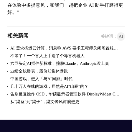
在体验中多提意见，和我们一起把企业 AI 助手打磨得更
好。”
相关新闻
关键词：
AI
AI 需求挤爆云计算，消息称 AWS 要求工程师关闭闲置服务器减少资源浪费
不等了！一个盲人上手造了个导盲机器人
六巨头定AI插件新标准，撞脸Claude，Anthropic没上桌
业绩全线爆表，股价却集体暴跌
中国游戏，进入「与AI同游」时代
几十万人在线的游戏，居然是AI“山寨”的？
告别反复操作 OSD，华硕显示器管理软件 DisplayWidget Center 接入 AI 智能体
从“梁圣”到“梁子”，梁文锋风评演进史