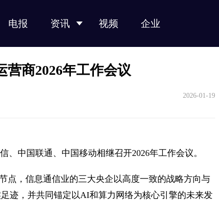
电报
资讯
视频
企业
光纤光缆
光模块
光芯片
光器件
产业链
营商2026年工作会议
2026-01-19
国电信、中国联通、中国移动相继召开2026年工作会议。
关键节点，信息通信业的三大央企以高度一致的战略方向与
实足迹，并共同锚定以AI和算力网络为核心引擎的未来发