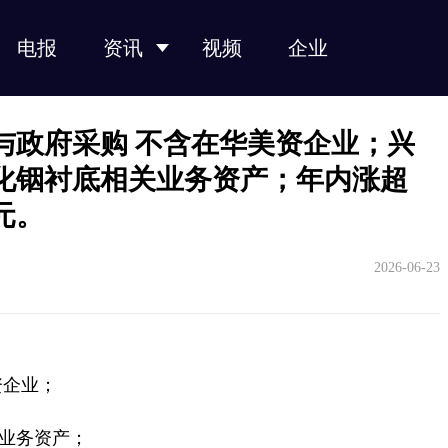
电报
资讯
视频
企业
光纤光缆
光模块
光芯片
光器件
产业链
与政府采购 不含在华美资企业；兴
磷化铟衬底相关业务资产；年内涨超
元。
2026-06-23
资企业；
关业务资产；