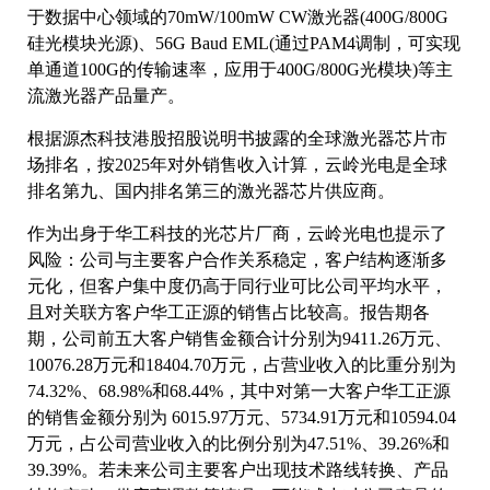
于数据中心领域的70mW/100mW CW激光器(400G/800G
硅光模块光源)、56G Baud EML(通过PAM4调制，可实现
单通道100G的传输速率，应用于400G/800G光模块)等主
流激光器产品量产。
根据源杰科技港股招股说明书披露的全球激光器芯片市
场排名，按2025年对外销售收入计算，云岭光电是全球
排名第九、国内排名第三的激光器芯片供应商。
作为出身于华工科技的光芯片厂商，云岭光电也提示了
风险：公司与主要客户合作关系稳定，客户结构逐渐多
元化，但客户集中度仍高于同行业可比公司平均水平，
且对关联方客户华工正源的销售占比较高。报告期各
期，公司前五大客户销售金额合计分别为9411.26万元、
10076.28万元和18404.70万元，占营业收入的比重分别为
74.32%、68.98%和68.44%，其中对第一大客户华工正源
的销售金额分别为 6015.97万元、5734.91万元和10594.04
万元，占公司营业收入的比例分别为47.51%、39.26%和
39.39%。若未来公司主要客户出现技术路线转换、产品