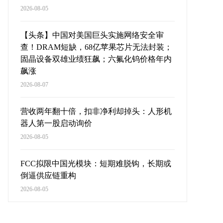
2026-08-05
【头条】中国对美国巨头实施网络安全审
查！DRAM短缺，68亿苹果芯片无法封装；
固晶设备双雄业绩狂飙；六氟化钨价格年内
飙涨
2026-08-07
营收两年翻十倍，扣非净利却掉头：人形机
器人第一股启动询价
2026-08-05
FCC拟限中国光模块：短期难脱钩，长期或
倒逼供应链重构
2026-08-05