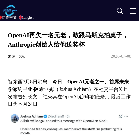
搜
简体中文
English
索
OpenAI再失一名元老，敢跟马斯克拍桌子，
Anthropic创始人给他送奖杯
2026-07-08
来源：36kr
智东西7月8日消息，今日，
OpenAI元老之一、首席未来
学家
约书亚·阿希亚姆（Joshua Achiam）在社交平台X上
发布告别长文，结束其在OpenAI近
9年
的任职，最后工作
日为本月24日。