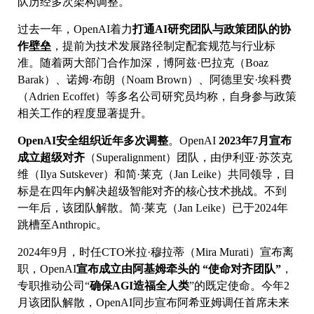
队历经多次架构调整。
过去一年，OpenAI着力
打通AI研究团队与政策团队的协
作壁垒
，提前为技术发展路径制定配套规范与行业标
准。随着两大部门合作加深，博阿兹·巴拉克（Boaz
Barak）、诺姆·布朗（Noam Brown）、阿德里安·埃科费
（Adrien Ecoffet）等多名公司研究员均称，自身参与政策
相关工作的程度显著提升。
OpenAI安全组织近年多次调整
。OpenAI
2023年7月宣布
成立超级对齐
（Superalignment）团队，由伊利亚·苏茨克
维（Ilya Sutskever）和简·莱克（Jan Leike）共同领导，目
标是在四年内解决超级智能对齐的核心技术挑战。不到
一年后，该团队解散。简·莱克（Jan Leike）已于2024年
跳槽至Anthropic。
2024年9月，时任CTO米拉·穆拉蒂（Mira Murati）宣布离
职，OpenAI
宣布成立由阿基姆牵头的 “使命对齐团队”
，
专职推动公司“
确保AGI造福全人类
”的既定使命。今年2
月该团队解散，OpenAI同步宣布阿希亚姆调任首席未来