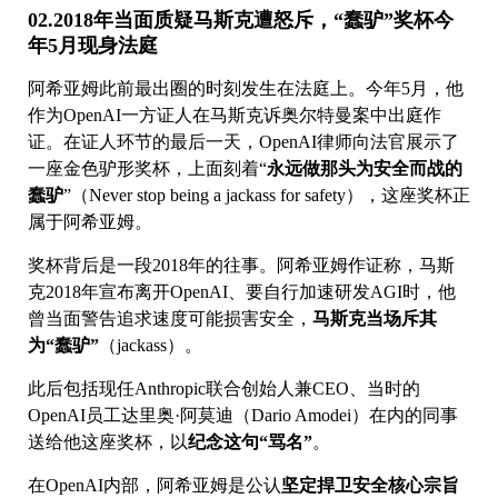
02.2018年当面质疑马斯克遭怒斥，“蠢驴”奖杯今
年5月现身法庭
阿希亚姆此前最出圈的时刻发生在法庭上。今年5月，他
作为OpenAI一方证人在马斯克诉奥尔特曼案中出庭作
证。在证人环节的最后一天，OpenAI律师向法官展示了
一座金色驴形奖杯，上面刻着“
永远做那头为安全而战的
蠢驴
”（Never stop being a jackass for safety），这座奖杯正
属于阿希亚姆。
奖杯背后是一段2018年的往事。阿希亚姆作证称，马斯
克2018年宣布离开OpenAI、要自行加速研发AGI时，他
曾当面警告追求速度可能损害安全，
马斯克当场斥其
为“蠢驴”
（jackass）。
此后包括现任Anthropic联合创始人兼CEO、当时的
OpenAI员工达里奥·阿莫迪（Dario Amodei）在内的同事
送给他这座奖杯，以
纪念这句“骂名”
。
在OpenAI内部，阿希亚姆是公认
坚定捍卫安全核心宗旨