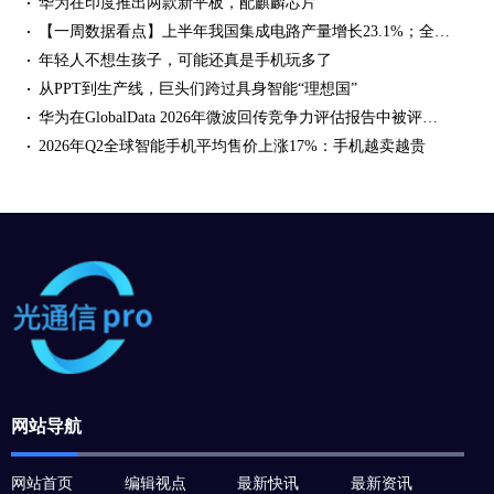
华为在印度推出两款新平板，配麒麟芯片
【一周数据看点】上半年我国集成电路产量增长23.1%；全球高端手机份额升至29%；2026年半导体市场规模预计达1.655万亿美元……
年轻人不想生孩子，可能还真是手机玩多了
从PPT到生产线，巨头们跨过具身智能“理想国”
华为在GlobalData 2026年微波回传竞争力评估报告中被评为唯一领导者
2026年Q2全球智能手机平均售价上涨17%：手机越卖越贵
网站导航
网站首页
编辑视点
最新快讯
最新资讯