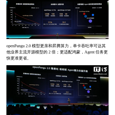
openPangu 2.0 模型更亲和昇腾算力，单卡吞吐率可达其
他业界主流开源模型的 2 倍；更适配鸿蒙，Agent 任务更
快更准更省。