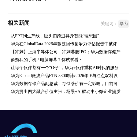
相关新闻
关键词：
华为
从PPT到生产线，巨头们跨过具身智能“理想国”
华为在GlobalData 2026年微波回传竞争力评估报告中被评为唯一领导者
【冲刺】上海半导体公司，冲刺港股IPO；华为数据存储产品线副总裁回应存储颗粒涨价影响；精雕科技正式启动IPO辅导
偷窥我的手机 / 电脑屏幕？你试试看 ~
让每个伙伴都有一个“O仔”，华为+伙伴重构AI时代的服务体系
华为E-band微波产品RTN 3800斩获2026年iF与红点双料设计大奖
华为数据存储产品副总裁：存储涨价有一定影响，目前可以保证客户供应
华为提出四大融合价值主张，场景+AI驱动中小微企业提质升级