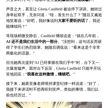
声音之大，甚至让 Gloria Caulfield 被迫停下演讲。她转过
身举起双手，无奈问道：“哇，发生什么了？”随后又尴尬
地笑着说：“好吧，我好像说到
大家不爱听的话
了。我还
能继续吗？”
等现场稍微安静后，Caulfield 继续说道：“就在几年前，
AI 还不是我们生活中的一部分
。”没想到，这句话反而获
得了学生们热烈鼓掌。她随后调侃说：“看来这是个非常
两极化的话题。”
但当她再次提到“AI 已经掌握在我们手中”时，台下又一
次爆发嘘声。面对台下反应，Gloria Caulfield 只能半开玩
笑地回应：“
我喜欢这种激情，继续吧
。”
接下来，她甚至像老师维持课堂纪律一样说道：“好了，
我接下来讲话时不想再听到笑声。类似的事情，我们以
前也经历过。”