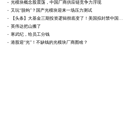
光模块概念股震荡，中国厂商供应链竞争力浮现
又玩“脱钩”？国产光模块迎来一场压力测试
【头条】大基金三期投资逻辑彻底变了！美国拟封禁中国光模块,加征多晶硅关税；华为警告:英伟达危险
英伟达把山搬了
寒武纪，给员工分钱
港股迎“光”！不缺钱的光模块厂商图啥？