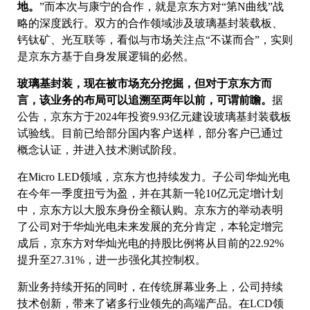
地。
”而本次与康宁的合作，就是京东方对“第N曲线”战
略的深度践行。双方的合作领域涉及玻璃基封装载板、
钙钛矿、光互联等，看似与市场关注点“不谋而合”，实则
是京东方基于自身发展逻辑的必然。
玻璃基封装，现在被市场充分挖掘，但对于京东方而
言，该业务的布局可以追溯至两年以前，可谓前瞻。
据
公告，京东方于2024年投资9.93亿元建设玻璃基封装载板
试验线。目前已给部分国内客户送样，部分客户已通过
概念认证，并进入技术测试阶段。
在Micro LED领域，京东方也持续发力。子公司华灿光电
在今年一季度扭亏为盈，并在其新一轮10亿元定增计划
中，京东方以大股东身份全额认购。京东方的举动表明
了公司对于华灿光电未来发展的充分肯定，本轮定增完
成后，京东方对华灿光电的持股比例将从目前的22.92%
提升至27.31%，进一步强化其控制权。
新业务持续开拓的同时，在传统屏幕业务上，公司持续
技术创新，带来了诸多行业领先的高端产品。在LCD领