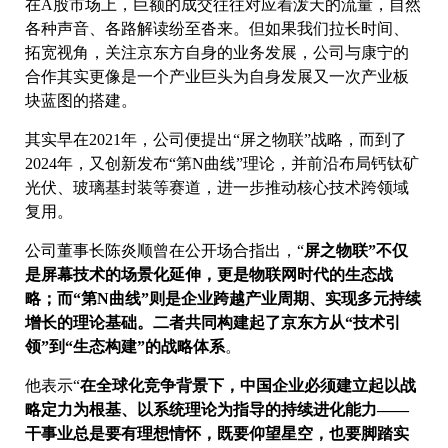
在A股市场上，巨额的成交往往对应着泼天的流量，自然
各种声音、各路解读纷至沓来。但如果我们拉长时间、
拓宽视角，关注京东方自身的业务发展，公司与康宁的
合作其实更像是一个产业巨头为自身发展又一次产业板
块蓝图的搭建。
其实早在2021年，公司便提出“屏之物联”战略，而到了
2024年，又创新发布“第N曲线”理论，并前沿布局钙钛矿
光伏、玻璃基封装等赛道，进一步推动核心技术跨领域
复用。
公司董事长陈炎顺曾在公开场合指出，“
屏之物联”不仅
是屏幕技术的场景化延伸，更是物联网时代的生态战
略；而“第N曲线”则是企业跨越产业周期、实现多元持续
增长的理论基础。二者共同构建起了京东方从“技术引
领”到“生态构建”的战略体系
。
他表示“
在全球化竞争背景下，中国企业必须建立起以战
略定力为根基、以系统理论为指导的持续进化能力——
干事业总是要有理想情怀，既要仰望星空，也要脚踏实