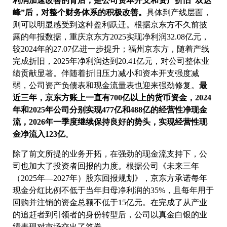
利润加速改善的背后，是公司资本开支和资产折旧“双达
峰”后，对整个财务体系的积极改善。
具体到产线层面，
则可以明显感受到这种盈利跃迁。根据京东方不久前披
露的年报数据，重庆京东方2025实现净利润32.08亿元，
较2024年的27.07亿进一步提升；福州京东方，随着产线
完成折旧，2025年净利润达到20.41亿元，对公司整体业
绩贡献显著。伴随着折旧压力减小和资本开支强度减
弱，公司资产负债表和现金流量表也迎来强劲修复。
最
近三年，京东方账上一直有700亿以上的货币资金，2024
年和2025年公司分别实现477亿和488亿的经营性净现金
流，2026年一季度继续保持良好的势头，实现经营性现
金净流入123亿
。
除了前文所提的业务开拓，在强劲的现金流支持下，公
司也加大了投资者回报的力度。根据公司《未来三年
（2025年—2027年）股东回报规划》，京东方承诺每年
现金分红比例不低于当年归母净利润的35%，且每年用于
回购并注销的资金总额不低于15亿元。在完成了从产业
的追赶者到引领者的身份转型后，公司以真金白银的业
绩表现对市场交出了答卷。