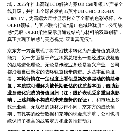
域，2025年推出高端LCD解决方案UB Cell引领TV产品全
线升级，并推出全球首发的85英寸UB Cell 5.0 RGBX
Ultra TV，为高端大尺寸显示树立了全新的色彩标杆。在
OLED领域，与客户联合打造“超广色域玲珑屏”，公司镜
感“无痕”OLED柔性显示屏通过结构与材料的双重创新，
真正实现了触感与亮态视觉“双重真无痕”。
京东方一方面展现了将前沿技术转化为产业价值的系统
能力，另一方面基于产业积累总结出一套经过实践检验
的战略进化理论。无论是传统业务还是新兴产业，公司
都沿着自己既定的战略轨道稳步前进。从基本面角度
看，
本轮行情在一定程度上看似是新故事驱动的情绪修
复，本质或可理解为被长期低估的优质基本面，借助新
业务催化完成的价值回归（注：股价表现受多重因素影
响，上述判断不构成对未来走势的保证）。
和市场上多
数无业绩、无底盘的题材炒作不同，京东方的成长预
期，有扎实的经营数据和充沛的现金流护航，公司也持
续保持了极高的战略定力和业务推进动力。