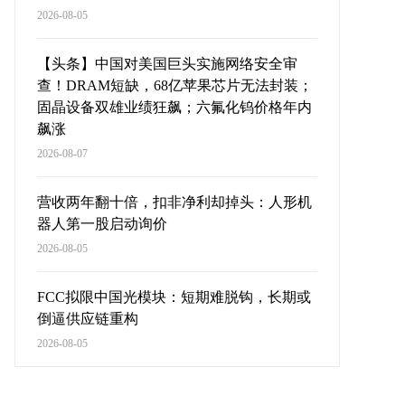
2026-08-05
【头条】中国对美国巨头实施网络安全审
查！DRAM短缺，68亿苹果芯片无法封装；
固晶设备双雄业绩狂飙；六氟化钨价格年内
飙涨
2026-08-07
营收两年翻十倍，扣非净利却掉头：人形机
器人第一股启动询价
2026-08-05
FCC拟限中国光模块：短期难脱钩，长期或
倒逼供应链重构
2026-08-05