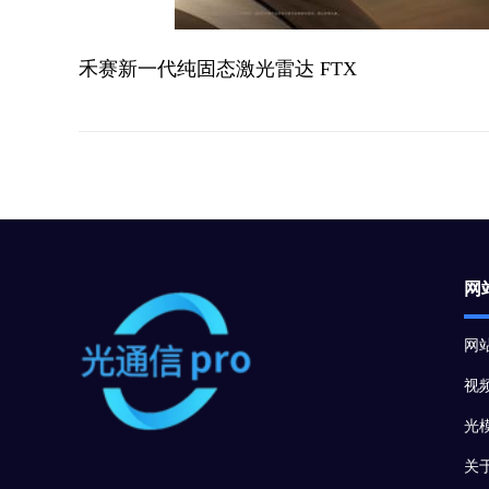
禾赛新一代纯固态激光雷达 FTX
网
网
视
光
关