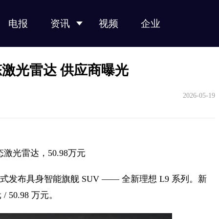
电报
资讯
视频
企业
光纤光缆
光模块
光芯片
光器件
产业链
固态激光雷达 供应商曝光
2026-05-19
态激光雷达，50.98万元
汽车正式发布具身智能旗舰 SUV —— 全新理想 L9 系列。新
/ 50.98 万元。