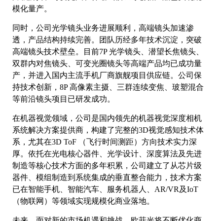
模化量产。
同时，公司光学镜头业务进展顺利，高端镜头加速渗
透，产品结构持续完善。团队历经多年技术沉淀，突破
高端镜头技术壁垒。目前7P 光学镜头、潜望长焦镜头、
双群内对焦镜头、可变光圈镜头等高端产品均已成功量
产，并进入国内主流手机厂商旗舰项目供应链。公司保
持技术创新，8P 高像素主摄、三群连续变焦、玻塑混合
等前沿镜头项目已研发成功。
在机器视觉领域，公司是国内领先的机器视觉深度相机
系统解决方案提供商，构建了完整的3D视觉感知技术体
系，尤其在3D ToF （飞行时间测距）方向技术实力深
厚。依托在光电核心器件、光学设计、深度算法及先进
制造等核心技术方面的多年积累，公司建立了从芯片级
器件、模组制造到系统集成的垂直整合能力，技术方案
已在智能手机、智能汽车、服务机器人、AR/VR及IoT
（物联网）等领域实现规模化商业落地。
未来，面对新的市场机遇和挑战，欧菲光将不断优化商