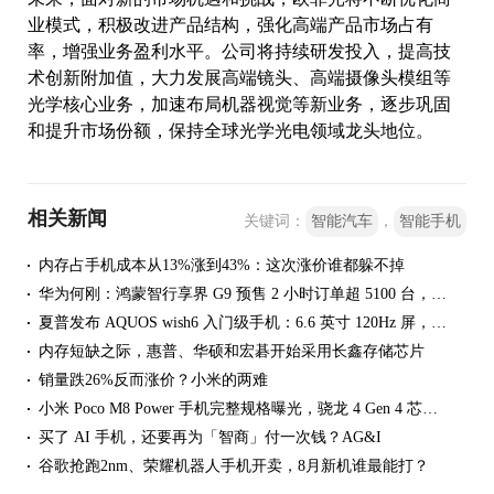
业模式，积极改进产品结构，强化高端产品市场占有
率，增强业务盈利水平。公司将持续研发投入，提高技
术创新附加值，大力发展高端镜头、高端摄像头模组等
光学核心业务，加速布局机器视觉等新业务，逐步巩固
和提升市场份额，保持全球光学光电领域龙头地位。
相关新闻
关键词：
智能汽车
，
智能手机
内存占手机成本从13%涨到43%：这次涨价谁都躲不掉
华为何刚：鸿蒙智行享界 G9 预售 2 小时订单超 5100 台，43.98 万元起
夏普发布 AQUOS wish6 入门级手机：6.6 英寸 120Hz 屏，搭载联发科天玑 6300 + 5000mAh 电池
内存短缺之际，惠普、华硕和宏碁开始采用长鑫存储芯片
销量跌26%反而涨价？小米的两难
小米 Poco M8 Power 手机完整规格曝光，骁龙 4 Gen 4 芯片、6.9 寸 FHD+ 120Hz 屏幕
买了 AI 手机，还要再为「智商」付一次钱？AG&I
谷歌抢跑2nm、荣耀机器人手机开卖，8月新机谁最能打？