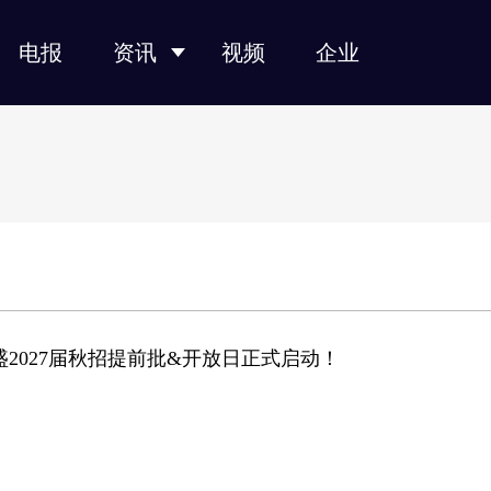
电报
资讯
视频
企业
光纤光缆
光模块
光芯片
光器件
产业链
盛2027届秋招提前批&开放日正式启动！