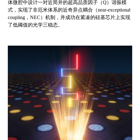
体微腔中设计一对近简并的超高品质因子（Q）谐振模
式，实现了非厄米体系的近奇异点耦合（near-exceptional
coupling，NEC）机制，并成功在紧凑的硅基芯片上实现
了低阈值的光学三稳态。