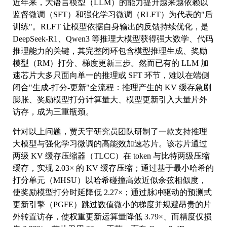
近年来，大语言模型（LLM）的能力提升越来越依赖以
监督微调（SFT）和强化学习微调（RLFT）为代表的"后
训练"。RLFT 让模型依据自身输出的反馈持续优化，是
DeepSeek-R1、Qwen3 等推理大模型获得强大数学、代码
推理能力的关键，其完整闭环包含模型推理生成、奖励
模型（RM）打分、梯度更新三步。然而已有的 LLM 加
速芯片大多只面向单一的推理或 SFT 环节，难以在端侧
闭合"生成-打分-更新"全流程：推理产生的 KV 缓存急剧
膨胀、奖励模型打分计算量大、模型更新引入大量片外
访存，成为三重瓶颈。
针对以上问题，贾天宇研究员团队研制了一款支持推理
大模型与强化学习微调的高能效加速芯片。该芯片通过
两级 KV 缓存压缩器（TLCC）在 token 与比特两级压缩
缓存，实现 2.03× 的 KV 缓存压缩；通过基于最小哈希的
打分单元（MHSU）以哈希碰撞高效近似余弦相似度，
使奖励模型打分时延降低 2.27×；通过脉冲驱动的预测式
更新引擎（PGFE）跳过数值微小的梯度并规避昂贵的片
外转置访存，使权重更新运算量降低 3.79×、而精度仅损