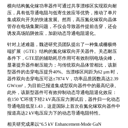
横向结构氮化镓功率器件可通过共享漂移区实现双向耐
压，具有低导通电阻与低寄生效应等优势，推动了单片
集成双向开关的快速发展。然而，高压氮化镓双向晶体
管存在电场集聚问题，不仅会导致器件提前击穿，还会
诱发高场陷阱效应，加剧动态导通电阻退化。
针对上述难题，魏进研究员团队提出了一种集成栅极终
端扩展（GTE）结构的氮化镓双向开关器件。关态耐压
条件下，GTE层的辅助耗尽作用可有效削弱电场尖峰，
显著提升器件耐压能力；与传统双向晶体管相比，该新
型器件的击穿电压提升40%。当漂移区间距为62 μm 时，
器件双向击穿电压可达±7874 V，功率品质因数高达2.39
GW/cm²，为目前已报道集成型双向器件中的最高纪录。
此外，该新型器件可有效抑制动态导通电阻退化效应：
在150 ℃环境下经2 kV高压应力测试后，器件归一化动态
导通电阻低至1.43，这是国际上首次在氮化镓双向器件中
报道高达2 kV电压应力下的动态导通电阻特性。
相关研究成果以“6.5 kV Enhancement-Mode GaN