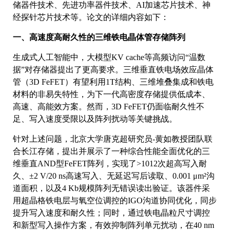
储器件技术、先进功率器件技术、AI加速芯片技术、神
经探针芯片技术等。论文的详细内容如下：
一、高速度高耐久性的三维铁电晶体管存储阵列
生成式人工智能中，大模型KV cache等高频访问“温数
据”对存储器提出了更高要求。三维垂直铁电场效应晶体
管（3D FeFET）有望利用1T结构、三维堆叠集成和铁电
材料的非易失特性，为下一代高密度存储提供低成本、
高速、高能效方案。然而，3D FeFET仍面临耐久性不
足、写入速度受限以及阵列扰动等关键挑战。
针对上述问题，北京大学唐克超研究员-黄如教授团队联
合长江存储，提出并展示了一种综合性能全面优化的三
维垂直AND型FeFET阵列，实现了>1012次超高写入耐
久、±2 V/20 ns高速写入、无延迟写后读取、0.001 μm²沟
道面积，以及4 Kb规模阵列无错误读出验证。该器件采
用超晶格铁电层与氧空位调控的IGO沟道协同优化，同步
提升写入速度和耐久性；同时，通过铁电晶粒尺寸调控
和新型写入操作方案，有效抑制阵列单元扰动，在40 nm