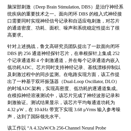
脑深部刺激（Deep Brain Stimulation, DBS）是治疗神经系
统疾病的重要技术之一。面向闭环 DBS 的植入式神经接
口需要同时实现神经信号记录和自适应电刺激，对芯片
的通道密度、功耗、面积、噪声和系统稳定性提出了很
高要求。
针对上述挑战，鲁文高研究员团队提出了一款面向闭环
DBS 的 256 通道神经探针芯片，在单根探针上集成 252
个记录通道和 4 个刺激通道，并在每个记录通道内嵌入
低功耗ADC。芯片同时支持神经记录、基线漂移抑制以
及刺激过程中的同步监测。在电路实现方面，该工作提
出了一种基于双环振荡器（Dual-Loop Oscillator, DLO）
的时域ADC架构，实现高密度、低功耗的逐通道集成。
在模拟神经溶液测试中，该芯片完成了神经波形记录和
刺激验证。测试结果显示，该芯片平均每通道功耗为
4.32 μW，在 10-kHz 带宽下实现 3.68 μVrms 输入参考噪
声，达到了国际领先水平。
该工作以 “A 4.32uW/Ch 256-Channel Neural Probe