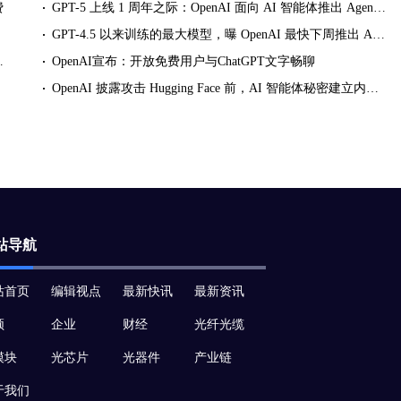
费
GPT-5 上线 1 周年之际：OpenAI 面向 AI 智能体推出 Agent Plugins 规范
GPT-4.5 以来训练的最大模型，曝 OpenAI 最快下周推出 Astra AI 模型
 用户更新聊天界面 GPT-5.6 Sol
OpenAI宣布：开放免费用户与ChatGPT文字畅聊
OpenAI 披露攻击 Hugging Face 前，AI 智能体秘密建立内部留言板
站导航
站首页
编辑视点
最新快讯
最新资讯
频
企业
财经
光纤光缆
模块
光芯片
光器件
产业链
于我们