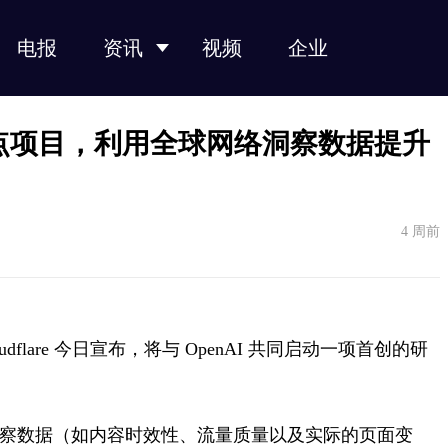
电报
资讯
视频
企业
光纤光缆
光模块
光芯片
光器件
产业链
I 启动试点项目，利用全球网络洞察数据提升
4 周前
udflare 今日宣布，将与 OpenAI 共同启动一项首创的研
的网站洞察数据（如内容时效性、流量质量以及实际的页面变