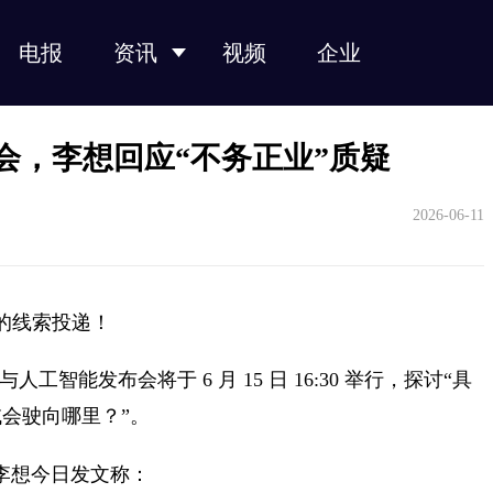
电报
资讯
视频
企业
光纤光缆
光模块
光芯片
光器件
产业链
 发布会，李想回应“不务正业”质疑
2026-06-11
 的线索投递！
软件与人工智能发布会将于 6 月 15 日 16:30 举行，探讨“具
会驶向哪里？”。
 李想今日发文称：