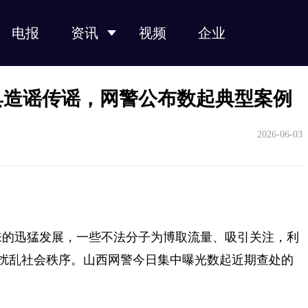
电报
资讯
视频
企业
光纤光缆
光模块
光芯片
光器件
产业链
工具造谣传谣，网警公布数起典型案例
2026-06-03
近年来的迅猛发展，一些不法分子为博取流量、吸引关注，利
，扰乱社会秩序。山西网警今日集中曝光数起近期查处的