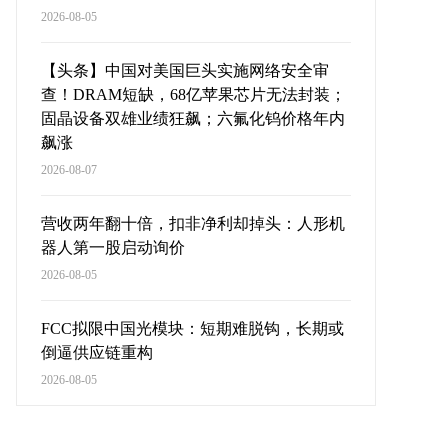
2026-08-05
【头条】中国对美国巨头实施网络安全审
查！DRAM短缺，68亿苹果芯片无法封装；
固晶设备双雄业绩狂飙；六氟化钨价格年内
飙涨
2026-08-07
营收两年翻十倍，扣非净利却掉头：人形机
器人第一股启动询价
2026-08-05
FCC拟限中国光模块：短期难脱钩，长期或
倒逼供应链重构
2026-08-05