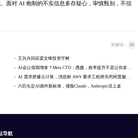
面对 AI 炮制的不实信息多存疑心，审慎甄别，不信
关键词：
AI
王兴兴回应梁文锋投资宇树
AI会让假期增多？Meta CTO：愚蠢，效率提升不是让你多休息的
AI 需求挤爆云计算，消息称 AWS 要求工程师关闭闲置服务器减少资源浪费
六巨头定AI插件新标准，撞脸Claude，Anthropic没上桌
站导航